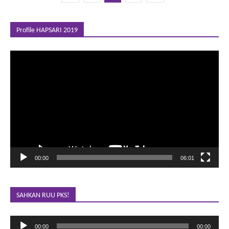
Profile HAPSARI 2019
Pemutar
Video
00:00
06:01
SAHKAN RUU PKS!
Pemutar
00:00
00:00