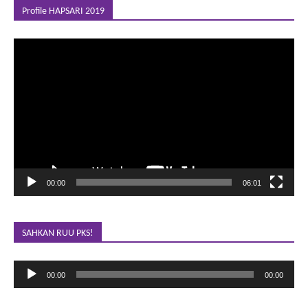
Profile HAPSARI 2019
Pemutar
Video
00:00
06:01
SAHKAN RUU PKS!
Pemutar
00:00
00:00
Audio