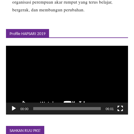
organisasi perempuan akar rumput yang terus belajar,
bergerak, dan membangun perubahan.
Profile HAPSARI 2019
Pemutar
Video
00:00
06:01
SAHKAN RUU PKS!