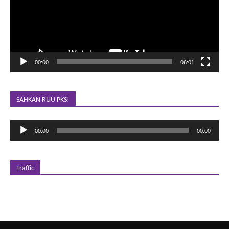
00:00
06:01
SAHKAN RUU PKS!
Pemutar
00:00
00:00
Audio
Traffic