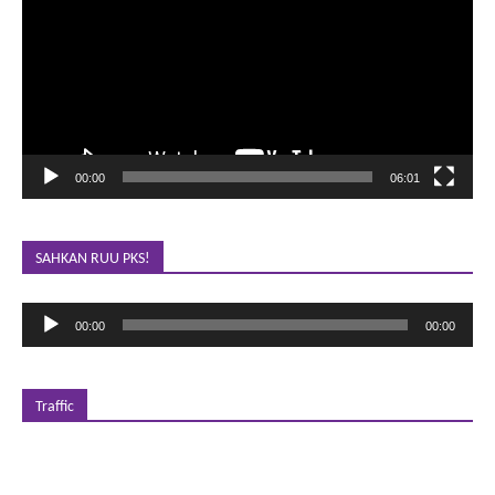
00:00
06:01
SAHKAN RUU PKS!
Pemutar
00:00
00:00
Audio
Traffic