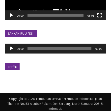
00:00
06:01
SAHKAN RUU PKS!
Pemutar
00:00
00:00
Audio
Traffic
Copyright (c) 2026, Himpunan Serikat Perempuan Indonesia - Jalan
Thamrin No. 53-A Lubuk Pakam, Deli Serdang, North Sumatra, 20515,
Indonesia