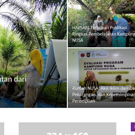
HAPSARI Terbitkan Publikasi
Ringkas Pembelajaran Kampun
NUSA
tan dari
Rumah NUSA: Aksi Iklim dari Da
Pekarangan, dan Kepemimpina
Perempuan