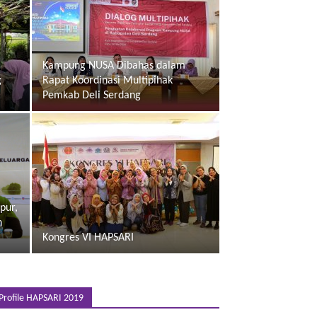
Kampung NUSA Dibahas dalam
g
Rapat Koordinasi Multipihak
Pemkab Deli Serdang
pur,
n
Kongres VI HAPSARI
Profile HAPSARI 2019