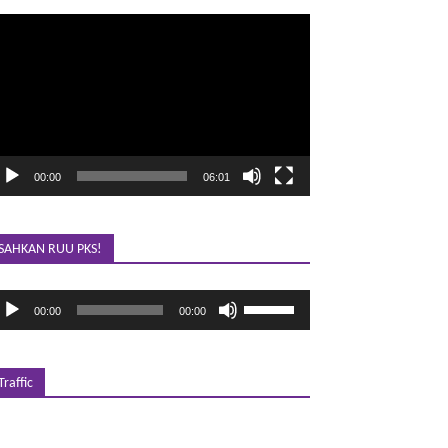
emutar
ideo
00:00
06:01
SAHKAN RUU PKS!
emutar
Gunakan
00:00
00:00
udio
Anak
Panah
Atas/Bawah
untuk
Traffic
menaikkan
atau
menurunkan