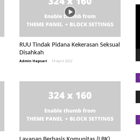
P
V
RUU Tindak Pidana Kekerasan Seksual
Disahkah
Admin Hapsari
-
14 April 2022
P
A
Layanan Berbasis Komunitas (LBK)