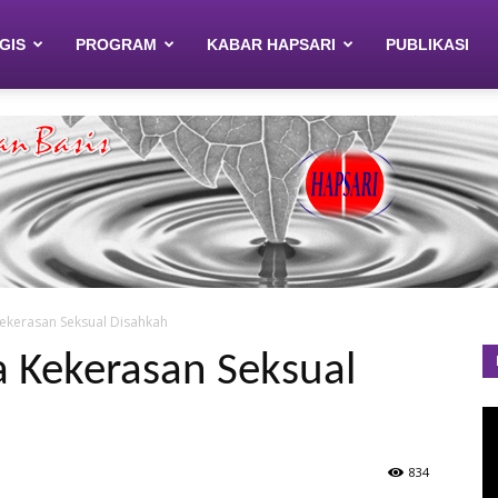
GIS
PROGRAM
KABAR HAPSARI
PUBLIKASI
ekerasan Seksual Disahkah
 Kekerasan Seksual
P
V
834