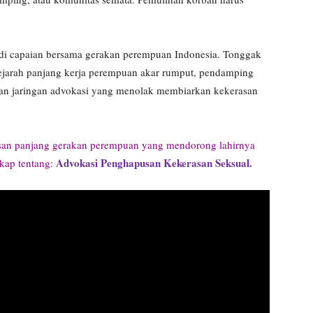
i capaian bersama gerakan perempuan Indonesia. Tonggak
 sejarah panjang kerja perempuan akar rumput, pendamping
dan jaringan advokasi yang menolak membiarkan kekerasan
san panjang gerakan perempuan yang mendorong lahirnya
Advokasi Penghapusan Kekerasan Seksual.
gkap tentang: