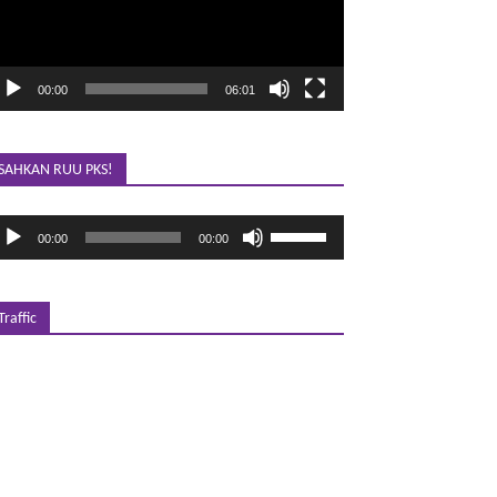
00:00
06:01
SAHKAN RUU PKS!
emutar
Gunakan
00:00
00:00
udio
Anak
Panah
Atas/Bawah
untuk
Traffic
menaikkan
atau
menurunkan
volume.