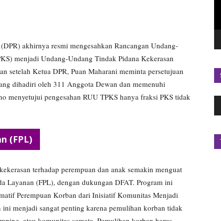
at (DPR) akhirnya resmi mengesahkan Rancangan Undang-
KS) menjadi Undang-Undang Tindak Pidana Kekerasan
kan setelah Ketua DPR, Puan Maharani meminta persetujuan
 yang dihadiri oleh 311 Anggota Dewan dan memenuhi
pleno menyetujui pengesahan RUU TPKS hanya fraksi PKS tidak
P
A
n (FPL)
kekerasan terhadap perempuan dan anak semakin menguat
 Layanan (FPL), dengan dukungan DFAT. Program ini
atif Perempuan Korban dari Inisiatif Komunitas Menjadi
ni menjadi sangat penting karena pemulihan korban tidak
amping, atau komunitas semata. Pemulihan korban harus