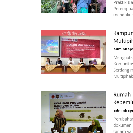
Praktik B
Perempuan
mendokume
Kampun
Multipi
adminhaps
Menguatka
Komunitas
Serdang m
Multipihak
Rumah N
Kepemi
adminhaps
Perubahan 
dokumen ke
tanam yan