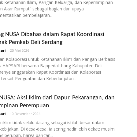
aik Ketahanan Iklim, Pangan Keluarga, dan Kepemimpinan
 Akar Rumput” sebagai bagian dari upaya
ntasikan pembelajaran...
g NUSA Dibahas dalam Rapat Koordinasi
hak Pemkab Deli Serdang
ari
-
25 Mei 2026
n Kolaborasi untuk Ketahanan Iklim dan Pangan Berbasis
 HAPSARI bersama Bappedalitbang Kabupaten Deli
enyelenggarakan Rapat Koordinasi dan Kolaborasi
 terkait Penguatan dan Keberlanjutan...
USA: Aksi Iklim dari Dapur, Pekarangan, dan
mpinan Perempuan
ari
-
10 Desember 2024
iklim tidak selalu datang sebagai istilah besar dalam
bijakan. Di desa-desa, ia sering hadir lebih dekat: musim
g berubah, harga pangan...