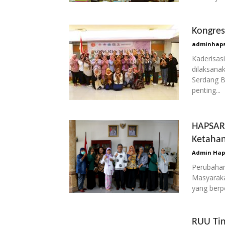
Kongres
adminhaps
Kaderisas
dilaksana
Serdang B
penting...
HAPSARI
Ketahan
Admin Hap
Perubahan 
Masyaraka
yang berp
RUU Tin