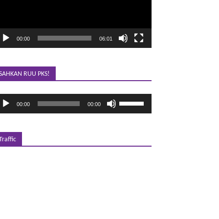
00:00
06:01
SAHKAN RUU PKS!
emutar
Gunakan
00:00
00:00
udio
Anak
Panah
Atas/Bawah
untuk
Traffic
menaikkan
atau
menurunkan
volume.