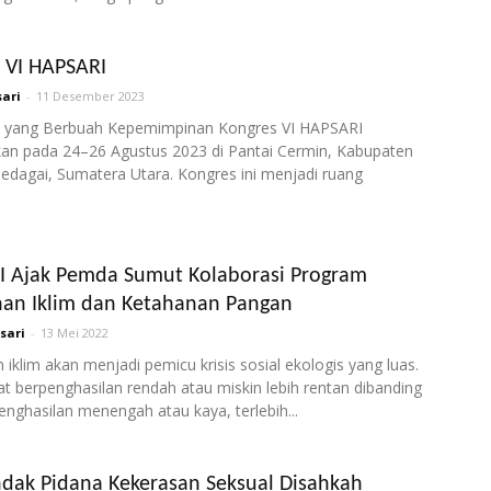
 VI HAPSARI
ari
-
11 Desember 2023
i yang Berbuah Kepemimpinan Kongres VI HAPSARI
kan pada 24–26 Agustus 2023 di Pantai Cermin, Kabupaten
edagai, Sumatera Utara. Kongres ini menjadi ruang
 Ajak Pemda Sumut Kolaborasi Program
an Iklim dan Ketahanan Pangan
sari
-
13 Mei 2022
iklim akan menjadi pemicu krisis sosial ekologis yang luas.
t berpenghasilan rendah atau miskin lebih rentan dibanding
enghasilan menengah atau kaya, terlebih...
dak Pidana Kekerasan Seksual Disahkah