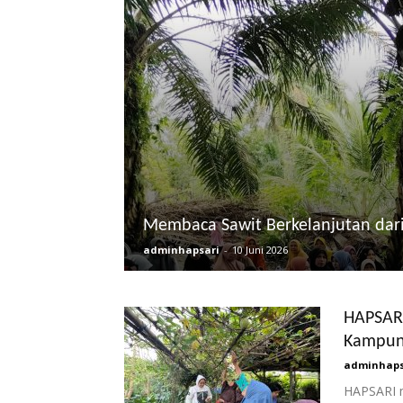
Membaca Sawit Berkelanjutan dar
adminhapsari
-
10 Juni 2026
HAPSARI
Kampun
adminhaps
HAPSARI m