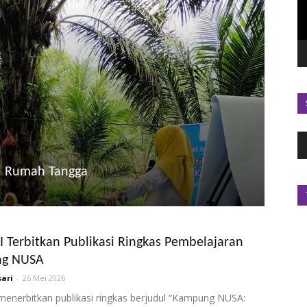
P
A
i Rumah Tangga
 Terbitkan Publikasi Ringkas Pembelajaran
g NUSA
ari
-
26 Mei 2026
enerbitkan publikasi ringkas berjudul “Kampung NUSA: